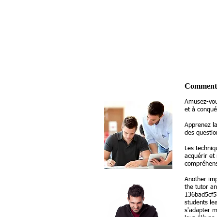
Comment p
Amusez-vou
et à conqué
Apprenez la
des questio
Les techniq
acquérir et
compréhens
Another imp
the tutor a
136bad5cf5
students le
s'adapter m