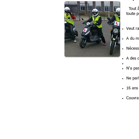
Tout âg
toute 
Veut ra
A du ma
Nécess
A des d
N'a pas
Ne parl
16 ans
Couvra