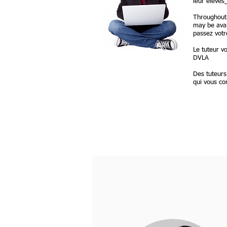
leur élève
Throughout 
may be avai
passez vot
Le tuteur v
DVLA
Des tuteurs
qui vous co