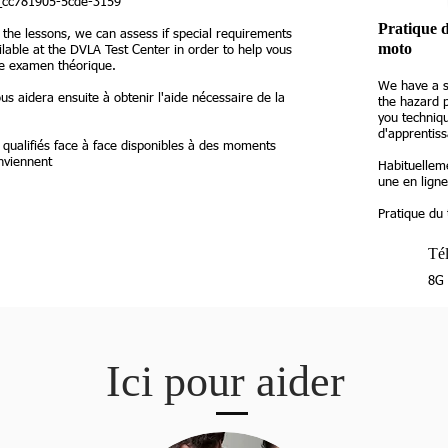
s_cc781905-5cde-3159
Pratique d
the lessons, we can assess if special requirements
moto
lable at the DVLA Test Center in order to help vous
re examen théorique.
We have a s
ous aidera ensuite à obtenir l'aide nécessaire de la
the hazard p
you techniqu
d'apprentiss
 qualifiés face à face disponibles à des moments
nviennent
Habituelleme
une en ligne
Pratique du
Tél
8G 
Ici pour aider