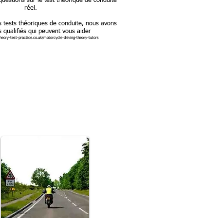
uestions sur le test théorique de conduite
réel.
es tests théoriques de conduite, nous avons
s qualifiés qui peuvent vous aider
heory-test-practice.co.uk/motorcycle-driving-theory-tutors