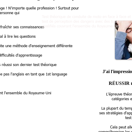
e ! N'importe quelle profession ! Surtout pour
personne qui
Test théorique de conduite de moto en face à face et
test de perception des dangers avec des tuteurs
qualifiés couvrant l'ensemble du Royaume-Uni
fraîchir ses connaissances
l à lire les questions
ite une méthode d'enseignement différente
ifficultés d'apprentissage
 réussi son dernier test théorique
J'ai l'impress
e pas l'anglais en tant que 1st language
RÉUSSIR mo
nt l'ensemble du Royaume-Uni
L'épreuve théo
catégories e
La plupart du tem
ses stratégies d'ap
test
Cela peut all