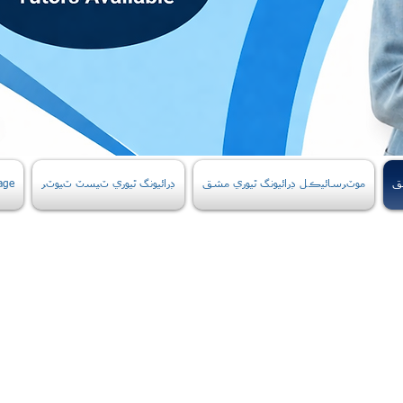
ق
موٽرسائيڪل ڊرائيونگ ٿيوري مشق
ڊرائيونگ ٿيوري ٽيسٽ ٽيوٽر
age