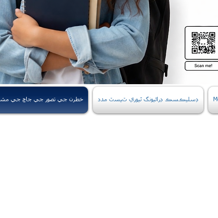
M
ڊسليڪسڪ ڊرائيونگ ٿيوري ٽيسٽ مدد
خطرن جي تصور جي جاچ جي مش