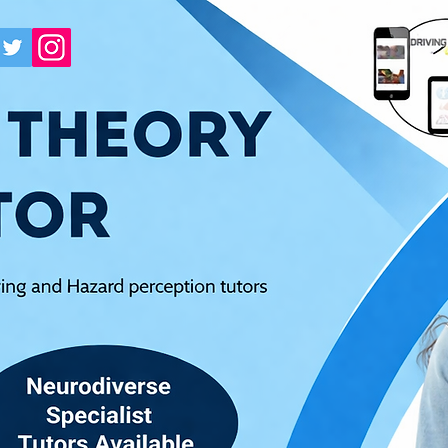
نگ ٿيوري ٽيسٽ جي مشق