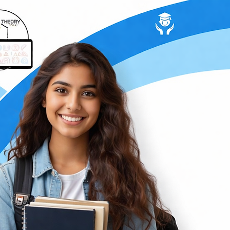
ڊرائيو