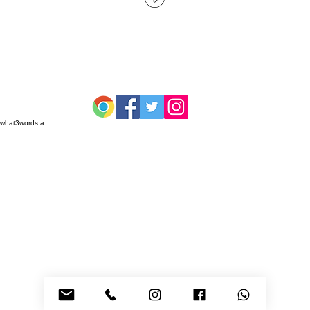
what3words address:
///flight.frame.bulb