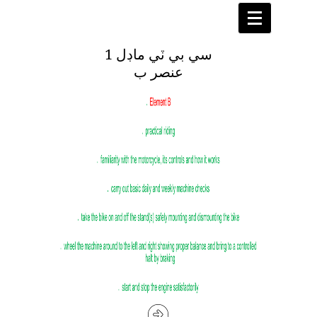
سي بي ٽي ماڊل 1
عنصر ب