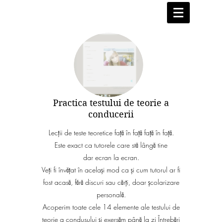
Practica testului de teorie a
conducerii
Lecții de teste teoretice față în față față în față.
Este exact ca tutorele care stă lângă tine
dar ecran la ecran.
Veți fi învățat în același mod ca și cum tutorul ar fi
fost acasă, fără discuri sau cărți, doar școlarizare
personală.
Acoperim toate cele 14 elemente ale testului de
teorie a condusului și exersăm până la zi Întrebări