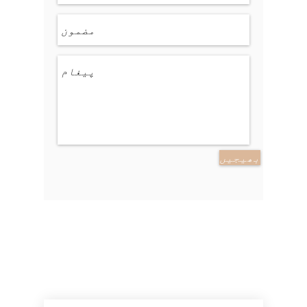
بھیجیں