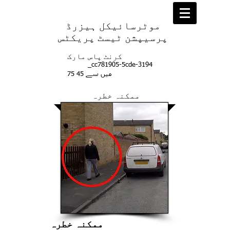
موٹرسائیکل ہیزرڈ
پرسیپشن ٹیسٹ پریکٹس
کرنٹ پاس مارک
_cc781905-5cde-3194
75 میں سے 45
ممکنہ خطرہ
ممکنہ خطرہ