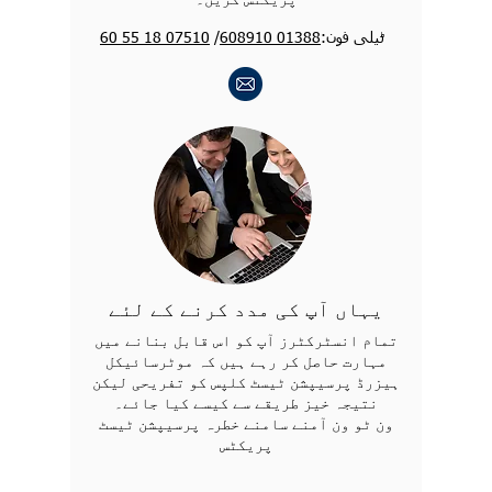
ٹیلی فون:
01388 608910
/
07510 18 55 60
یہاں آپ کی مدد کرنے کے لئے
تمام انسٹرکٹرز آپ کو اس قابل بنانے میں
مہارت حاصل کر رہے ہیں کہ موٹرسائیکل
ہیزرڈ پرسیپشن ٹیسٹ کلپس کو تفریحی لیکن
نتیجہ خیز طریقے سے کیسے کیا جائے۔
ون ٹو ون آمنے سامنے خطرہ پرسیپشن ٹیسٹ
پریکٹس