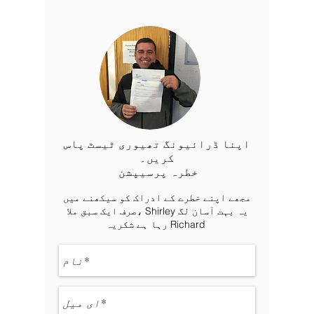
اپنا ڈرائیونگ تھیوری ٹیسٹ پاس
کریں۔
خطرہ پرسیپشن
مجھے اپنے خطرے کے ادراک کو سیکھنے میں
صرف ایک سبق ملا، Shirley یہ بہت آسان لگ
رہا ہے شکریہ Richard