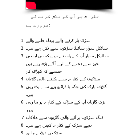
خطرات جو آپ کو تلاش کرنے کی
ضرورت ہے:
سڑک پار کرنے والے پیدل چلنے والے
سائکل سوار سائیڈ سڑکوں سے نکل رہے ہیں۔
سائیکل سوار آپ کے راستے میں کسی ایسی
چیز سے بچنے کے لیے آگے بڑھ رہے ہیں
جیسے کہ کھڑی کار
سڑکوں کے کنارے سے نکلنے والی گاڑیاں
گاڑیاں پارک کی جگہ یا ڈرائیو وے سے ہٹ رہی
ہیں۔
بڑی گاڑیاں آپ کے سڑک کے کنارے پر جا رہی
ہیں۔
تنگ سڑکوں پر آنے والی گاڑیوں سے ملاقات
بچے سڑک کے کنارے کھیل رہے ہیں۔
سڑک پر دوڑتے جانور