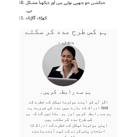
جنکشن جو چھپے ہوئے ہیں اور دیکھنا مشکل
ہے۔
کھڑی گاڑیاں
ہم کس طرح مدد کر سکتے
ہیں۔
ہم سے رابطہ کریں۔
اگر آپ کو اپنے موٹرسائیکل کے خطرے کے
ادراک کے بارے میں مدد کی ضرورت ہے test
ہم سے رابطہ کریں اور ہم بتائیں گے کہ ہم
کس طرح مدد کر سکتے ہیں
اپنی موٹرسائیکل کے خطرے کے ادراک کا
امتحان پاس کرنے کے لیے آمنے سامنے
پریکٹس کریں۔