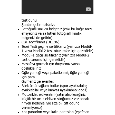
test günü
Şunları getirmelisiniz:
Fotoğraflı sürücü belgeniz (eski bir kağıt tarzı
ehliyetiniz varsa lütfen fotoğraflı kimlik
belgenizi de getirin)
CBT sertifikanız (DL196)
Teori Testi geçme sertifikanız (yalnızca Modül-
1 veya Modül-2 test oturumları için gereklidir)
Modül-1 geçiş sertifikanız (yalnızca Modül-2
test oturumu için gereklidir)
Mesafeyi görmek için ihtiyacınız varsa
gözlükleriniz
Öğle yemeği veya paketlenmiş öğle yemeği
için para
Giymeniz gerekenler:
Bilek üstü sağlam botlar (spor ayakkabılar,
ayakkabılar veya kanvas ayakkabılar değil)
Motosiklet eldivenleri (satın alabileceğiniz
küçük bir ucuz eldiven stoğumuz var ancak
hijyen nedenleriyle size bir çift ödünç
veremiyoruz)
Kot pantolon veya kalın pantolon (eşofman