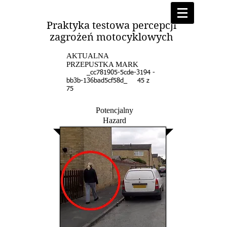
Praktyka testowa percepcji
zagrożeń motocyklowych
AKTUALNA
PRZEPUSTKA MARK
_cc781905-5cde-3194 -
bb3b-136bad5cf58d_ 45 z
75
Potencjalny
Hazard